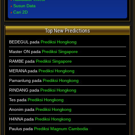
Susun Data
Cari 2D
Top New Predictions
BEDEGUL
pada
Prediksi Hongkong
Master ON
pada
Prediksi Singapore
RAMBE
pada
Prediksi Singapore
MERANA
pada
Prediksi Hongkong
Pamanlung
pada
Prediksi Hongkong
RINDANG
pada
Prediksi Hongkong
Tes
pada
Prediksi Hongkong
Anonim
pada
Prediksi Hongkong
H4NNA
pada
Prediksi Hongkong
Paulus
pada
Prediksi Magnum Cambodia