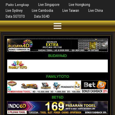
Paito Lengkap
Live Singapore
Live Hongkong
Live Sydney
Live Cambodia
Live Taiwan
Live China
Data SGTOTO
Data SG4D
BUDAYA4D
FAMILYTOTO
BET6D