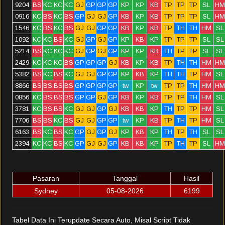
9204
BS
KC
KC
KC
GJ
GP
GP
GP
KP
KP
KB
TP
TP
TP
SL
HM
0916
KC
BS
KC
BS
GP
GJ
GJ
GP
KB
KP
KB
TP
TP
TP
SL
HM
1546
KC
BS
KC
BS
GJ
GJ
GP
GP
KB
KP
KB
TP
TH
TH
HM
SL
1092
KC
KC
BS
KC
GJ
GP
GJ
GP
KP
KB
KP
TP
TP
TP
SL
SL
5214
BS
KC
KC
KC
GJ
GP
GJ
GP
KP
KP
KB
TH
TP
TP
SL
SL
2429
KC
KC
KC
BS
GP
GP
GP
GJ
KB
KP
KB
TP
TH
TH
HM
HM
5382
BS
KC
BS
KC
GJ
GJ
GP
GP
KP
KB
KP
TH
TH
TP
HM
SL
8866
BS
BS
BS
BS
GP
GP
GP
GP
tw
KP
tw
TP
TP
TH
HM
HM
0856
KC
BS
BS
BS
GP
GP
GJ
GP
KB
KP
KB
TP
TP
TH
HM
SL
3781
KC
BS
BS
KC
GJ
GJ
GP
GJ
KB
KB
KP
TH
TP
TP
HM
SL
7706
BS
BS
KC
BS
GJ
GJ
GP
GP
tw
KP
KB
TP
TH
TP
HM
SL
6163
BS
KC
BS
KC
GP
GJ
GP
GJ
KP
KB
KP
TH
TP
TH
SL
SL
2394
KC
KC
BS
KC
GP
GJ
GJ
GP
KB
KB
KP
TP
TH
TP
SL
HM
Pasaran
Tanggal
Hasil
Sydney
05-08-2026
6199
Tabel Data Ini Terupdate Secara Auto, Misal Script Tidak