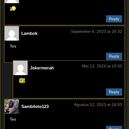
Reply
September 6, 2023 at 20:32
Lambok
Tes
Reply
Mei 12, 2024 at 19:50
Jokermerah
Reply
Agustus 12, 2023 at 18:03
Sambiloto123
Tes