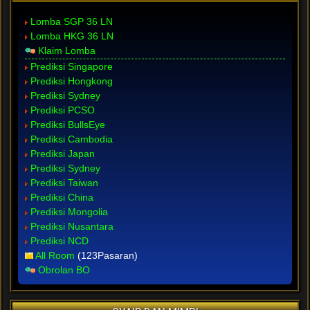
Lomba SGP 36 LN
Lomba HKG 36 LN
Klaim Lomba
Prediksi Singapore
Prediksi Hongkong
Prediksi Sydney
Prediksi PCSO
Prediksi BullsEye
Prediksi Cambodia
Prediksi Japan
Prediksi Sydney
Prediksi Taiwan
Prediksi China
Prediksi Mongolia
Prediksi Nusantara
Prediksi NCD
All Room
(123Pasaran)
Obrolan BO