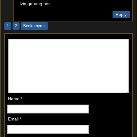
Izin gabung bos
Reply
1
2
Berikutnya »
Nama
*
Email
*