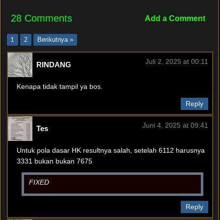
28 Comments
Add a Comment
1
2
Berikutnya »
Juli 2, 2025 at 00:11
RINDANG
Kenapa tidak tampil ya bos.
Reply
Juni 4, 2025 at 09:41
Tes
Untuk pola dasar HK resultnya salah, setelah 6112 harusnya
3331 bukan bukan 7675
FIXED
Reply