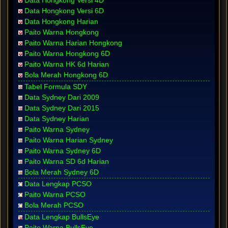
Data Hongkong Versi 4D
Data Hongkong Versi 6D
Data Hongkong Harian
Paito Warna Hongkong
Paito Warna Harian Hongkong
Paito Warna Hongkong 6D
Paito Warna HK 6d Harian
Bola Merah Hongkong 6D
Tabel Formula SDY
Data Sydney Dari 2009
Data Sydney Dari 2015
Data Sydney Harian
Paito Warna Sydney
Paito Warna Harian Sydney
Paito Warna Sydney 6D
Paito Warna SD 6d Harian
Bola Merah Sydney 6D
Data Lengkap PCSO
Paito Warna PCSO
Bola Merah PCSO
Data Lengkap BullsEye
Paito Warna BullsEye