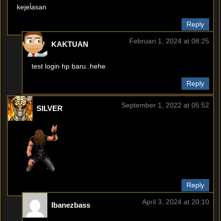
kejeĺasan
Reply
Februari 1, 2024 at 08:25
KAKTUAN
test login hp baru..hehe
Reply
September 1, 2022 at 05:52
SILVER
Reply
April 3, 2024 at 20:10
Ibanezbass