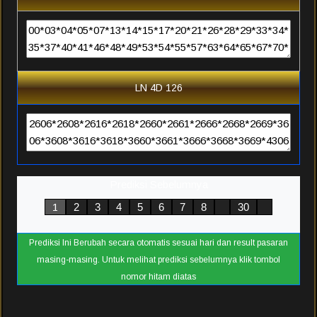
LN 4D 126
Prediksi Sebelumnya
1
2
3
4
5
6
7
8
30
Prediksi Ini Berubah secara otomatis sesuai hari dan result pasaran
masing-masing. Untuk melihat prediksi sebelumnya klik tombol
nomor hitam diatas