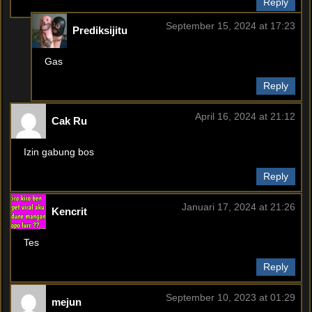
Reply
September 15, 2024 at 17:23
Prediksijitu
Gas
Reply
April 16, 2024 at 21:12
Cak Ru
Izin gabung bos
Reply
Januari 17, 2024 at 21:26
Kencrit
Tes
Reply
September 10, 2023 at 01:29
mejun