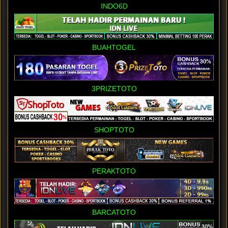
INDO6D
BUAHTOGEL
3PRIZETOTO
SHOPTOTO
PERAKTOTO
BARCATOTO