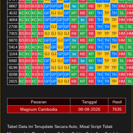
8867
BS
BS
BS
BS
GP
GP
GP
GJ
tw
KP
KB
TP
TP
TH
HM
HM
4132
KC
KC
KC
KC
GP
GJ
GJ
GP
KP
KB
KP
TH
TP
TH
SL
HM
4004
KC
KC
KC
KC
GP
GP
GP
GP
KP
tw
KB
TH
TP
TP
HM
HM
2708
KC
BS
KC
BS
GP
GJ
GP
GP
KB
KP
KB
TH
TH
TP
SL
SL
7915
BS
BS
KC
BS
GJ
GJ
GJ
GJ
KB
KP
KB
TP
TP
TP
HM
HM
6670
BS
BS
BS
KC
GP
GP
GJ
GP
tw
KB
KP
TH
TH
TH
HM
SL
5414
BS
KC
KC
KC
GJ
GP
GJ
GP
KP
KP
KB
TH
TH
TP
SL
SL
1164
KC
KC
BS
KC
GJ
GJ
GP
GP
tw
KB
KP
TP
TP
TH
HM
SL
6992
BS
BS
BS
KC
GP
GJ
GJ
GP
KB
tw
KP
TH
TP
TP
SL
HM
8199
BS
KC
BS
BS
GP
GJ
GJ
GJ
KP
KB
tw
TP
TP
TP
SL
HM
6268
BS
KC
BS
BS
GP
GP
GP
GP
KP
KB
KB
TH
TH
TH
HM
HM
2615
KC
BS
KC
BS
GP
GP
GJ
GJ
KB
KP
KB
TH
TH
TP
HM
SL
Pasaran
Tanggal
Hasil
Magnum Cambodia
08-08-2026
7635
Tabel Data Ini Terupdate Secara Auto, Misal Script Tidak