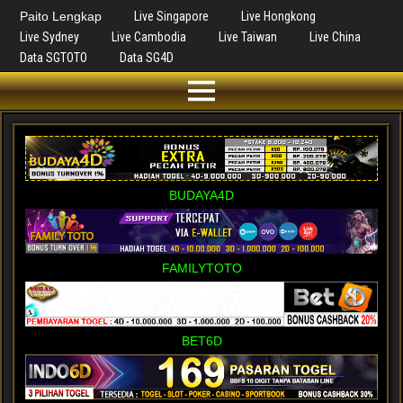
Paito Lengkap
Live Singapore
Live Hongkong
Live Sydney
Live Cambodia
Live Taiwan
Live China
Data SGTOTO
Data SG4D
BUDAYA4D
FAMILYTOTO
BET6D