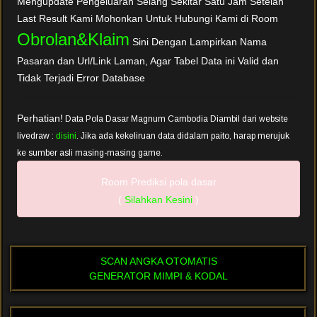
Mengupdate Pengeluaran Selang Sekitar Satu Jam Setelah
Last Result Kami Mohonkan Untuk Hubungi Kami di Room
Obrolan&Klaim
Sini Dengan Lampirkan Nama
Pasaran dan Url/Link Laman, Agar Tabel Data ini Valid dan
Tidak Terjadi Error Database
Perhatian!
Data Pola Dasar Magnum Cambodia Diambil dari website
livedraw :
disini
. Jika ada kekeliruan data didalam paito, harap merujuk
ke sumber asli masing-masing game.
Room Prediksi pola dasar
(
Silahkan Kesini
)
SCAN ANGKA OTOMATIS
GENERATOR MIMPI & KODAL