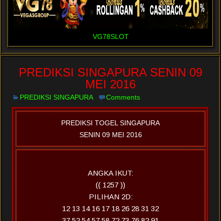
VG78SLOT
PREDIKSI SINGAPURA SENIN 09
MEI 2016
PREDIKSI SINGAPURA
Comments
PREDIKSI TOGEL SINGAPURA
SENIN 09 MEI 2016
ANGKA IKUT:
(( 1257 ))
PILIHAN 2D:
12 13 14 16 17 18 26 28 31 32
37 52 54 57 58 72 73 76 82 91