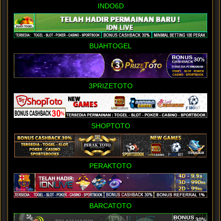
INDO6D
BUAHTOGEL
3PRIZETOTO
SHOPTOTO
PERAKTOTO
BARCATOTO