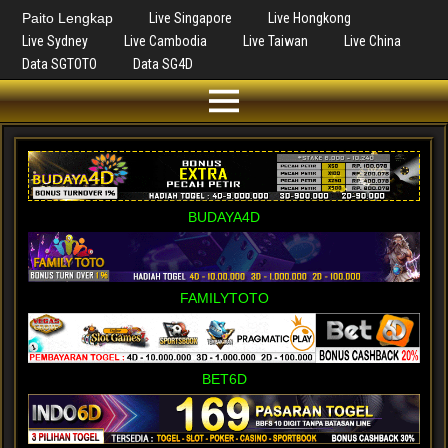
Paito Lengkap
Live Singapore
Live Hongkong
Live Sydney
Live Cambodia
Live Taiwan
Live China
Data SGTOTO
Data SG4D
BUDAYA4D
FAMILYTOTO
BET6D