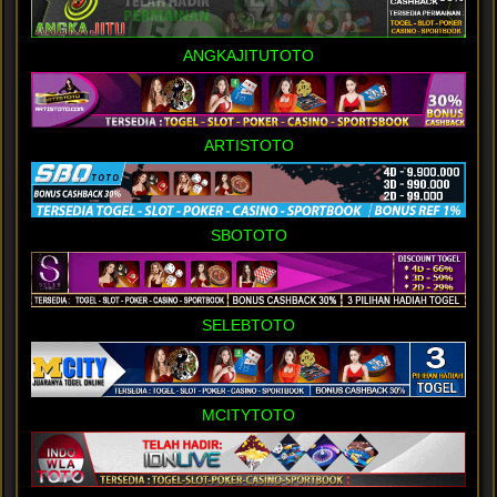
ANGKAJITUTOTO
ARTISTOTO
SBOTOTO
SELEBTOTO
MCITYTOTO