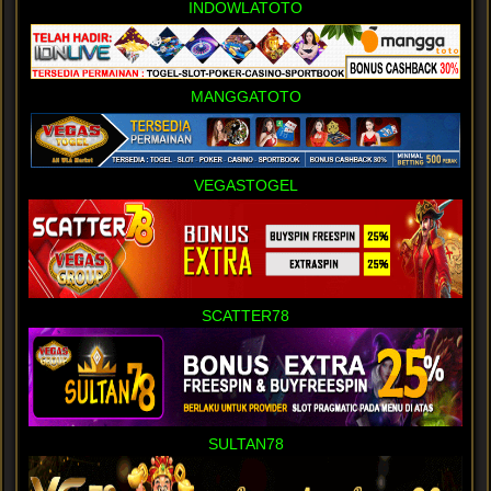
INDOWLATOTO
MANGGATOTO
VEGASTOGEL
SCATTER78
SULTAN78