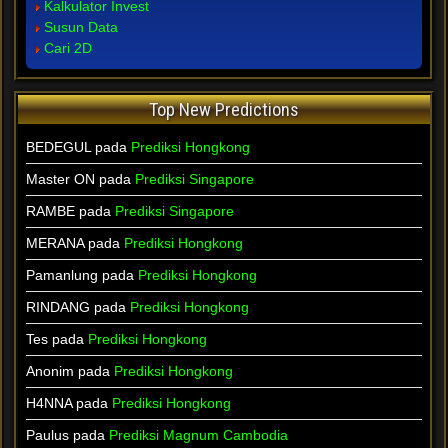
Kalkulator Invest
Susun Data
Cari 2D
Top New Predictions
BEDEGUL pada
Prediksi Hongkong
Master ON pada
Prediksi Singapore
RAMBE pada
Prediksi Singapore
MERANA pada
Prediksi Hongkong
Pamanlung pada
Prediksi Hongkong
RINDANG pada
Prediksi Hongkong
Tes pada
Prediksi Hongkong
Anonim pada
Prediksi Hongkong
H4NNA pada
Prediksi Hongkong
Paulus pada
Prediksi Magnum Cambodia