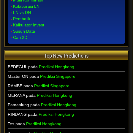
Multi Kombinasi
Kolaborasi LN
LN vs DN
Pembalik
Kalkulator Invest
Susun Data
Cari 2D
Top New Predictions
BEDEGUL pada
Prediksi Hongkong
Master ON pada
Prediksi Singapore
RAMBE pada
Prediksi Singapore
MERANA pada
Prediksi Hongkong
Pamanlung pada
Prediksi Hongkong
RINDANG pada
Prediksi Hongkong
Tes pada
Prediksi Hongkong