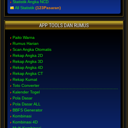
Statistik Angka NCD
All Statistik
(123Pasaran)
APP TOOLS DAN RUMUS
Paito Warna
Rumus Harian
Scan Angka Otomatis
Rekap Angka 2D
Rekap Angka 3D
Rekap Angka 4D
Rekap Angka CT
Rekap Kumat
Toto Converter
Kalender Togel
Pola Dasar
Pola Dasar ALL
BBFS Generator
Kombinasi
Kombinasi 4D