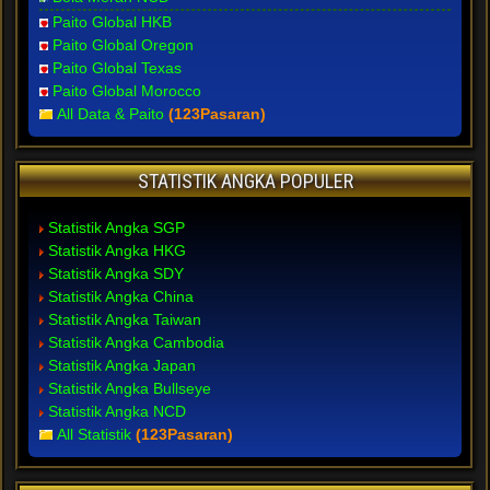
Paito Global HKB
Paito Global Oregon
Paito Global Texas
Paito Global Morocco
All Data & Paito
(123Pasaran)
STATISTIK ANGKA POPULER
Statistik Angka SGP
Statistik Angka HKG
Statistik Angka SDY
Statistik Angka China
Statistik Angka Taiwan
Statistik Angka Cambodia
Statistik Angka Japan
Statistik Angka Bullseye
Statistik Angka NCD
All Statistik
(123Pasaran)