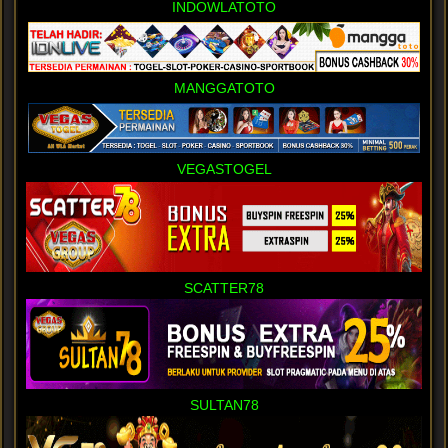
INDOWLATOTO
MANGGATOTO
VEGASTOGEL
SCATTER78
SULTAN78