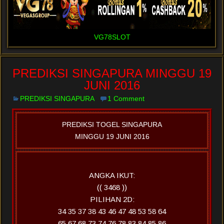
VG78SLOT
PREDIKSI SINGAPURA MINGGU 19
JUNI 2016
PREDIKSI SINGAPURA
1 Comment
PREDIKSI TOGEL SINGAPURA
MINGGU 19 JUNI 2016
ANGKA IKUT:
(( 3468 ))
PILIHAN 2D:
34 35 37 38 43 46 47 48 53 58 64
65 67 68 73 74 76 78 83 84 85 86