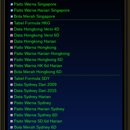
Paito Warna Singapore
Paito Warna Harian Singapore
Bola Merah Singapore
Tabel Formula HKG
Data Hongkong Versi 4D
Data Hongkong Versi 6D
Data Hongkong Harian
Paito Warna Hongkong
Paito Warna Harian Hongkong
Paito Warna Hongkong 6D
Paito Warna HK 6d Harian
Bola Merah Hongkong 6D
Tabel Formula SDY
Data Sydney Dari 2009
Data Sydney Dari 2015
Data Sydney Harian
Paito Warna Sydney
Paito Warna Harian Sydney
Paito Warna Sydney 6D
Paito Warna SD 6d Harian
Bola Merah Sydney 6D