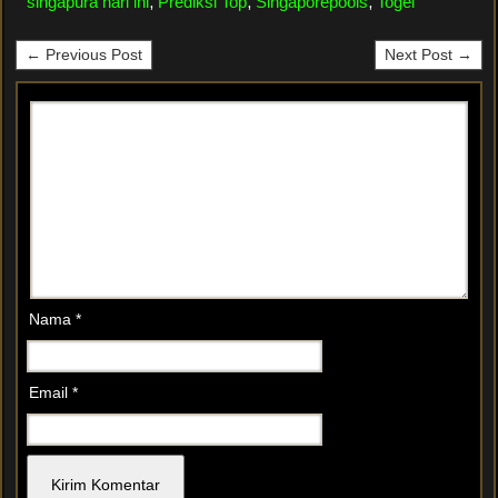
singapura hari ini
,
Prediksi Top
,
Singaporepools
,
Togel
← Previous Post
Next Post →
Nama
*
Email
*