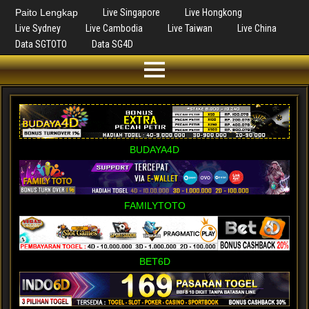
Paito Lengkap
Live Singapore
Live Hongkong
Live Sydney
Live Cambodia
Live Taiwan
Live China
Data SGTOTO
Data SG4D
BUDAYA4D
FAMILYTOTO
BET6D