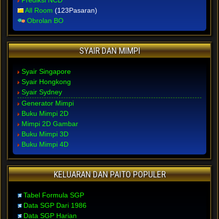
Prediksi NCD
All Room
(123Pasaran)
Obrolan BO
SYAIR DAN MIMPI
Syair Singapore
Syair Hongkong
Syair Sydney
Generator Mimpi
Buku Mimpi 2D
Mimpi 2D Gambar
Buku Mimpi 3D
Buku Mimpi 4D
KELUARAN DAN PAITO POPULER
Tabel Formula SGP
Data SGP Dari 1986
Data SGP Harian