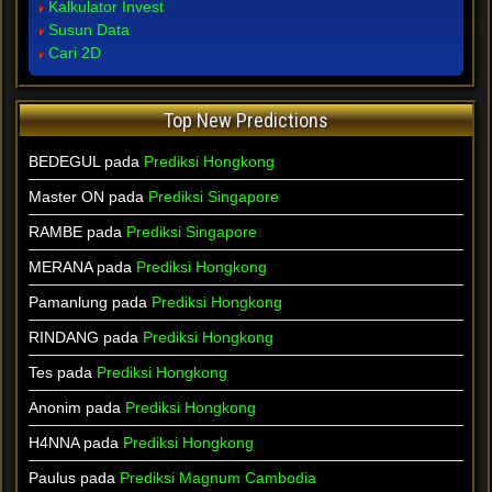
Kalkulator Invest
Susun Data
Cari 2D
Top New Predictions
BEDEGUL pada
Prediksi Hongkong
Master ON pada
Prediksi Singapore
RAMBE pada
Prediksi Singapore
MERANA pada
Prediksi Hongkong
Pamanlung pada
Prediksi Hongkong
RINDANG pada
Prediksi Hongkong
Tes pada
Prediksi Hongkong
Anonim pada
Prediksi Hongkong
H4NNA pada
Prediksi Hongkong
Paulus pada
Prediksi Magnum Cambodia