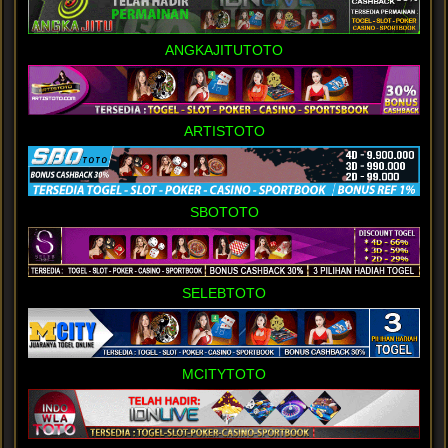
ANGKAJITUTOTO
ARTISTOTO
SBOTOTO
SELEBTOTO
MCITYTOTO