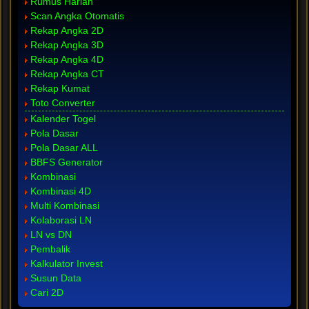
Rumus Harian
Scan Angka Otomatis
Rekap Angka 2D
Rekap Angka 3D
Rekap Angka 4D
Rekap Angka CT
Rekap Kumat
Toto Converter
Kalender Togel
Pola Dasar
Pola Dasar ALL
BBFS Generator
Kombinasi
Kombinasi 4D
Multi Kombinasi
Kolaborasi LN
LN vs DN
Pembalik
Kalkulator Invest
Susun Data
Cari 2D