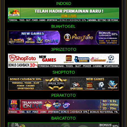
INDO6D
BUAHTOGEL
3PRIZETOTO
SHOPTOTO
PERAKTOTO
BARCATOTO