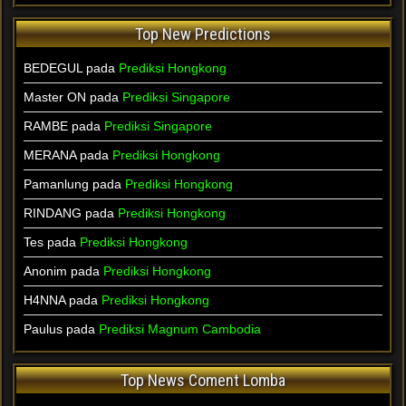
Top New Predictions
BEDEGUL pada
Prediksi Hongkong
Master ON pada
Prediksi Singapore
RAMBE pada
Prediksi Singapore
MERANA pada
Prediksi Hongkong
Pamanlung pada
Prediksi Hongkong
RINDANG pada
Prediksi Hongkong
Tes pada
Prediksi Hongkong
Anonim pada
Prediksi Hongkong
H4NNA pada
Prediksi Hongkong
Paulus pada
Prediksi Magnum Cambodia
Top News Coment Lomba