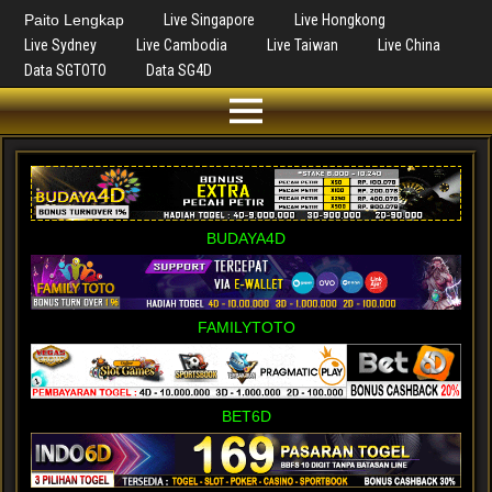
Paito Lengkap
Live Singapore
Live Hongkong
Live Sydney
Live Cambodia
Live Taiwan
Live China
Data SGTOTO
Data SG4D
BUDAYA4D
FAMILYTOTO
BET6D