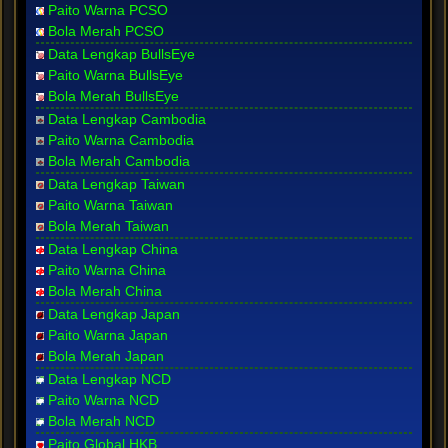
Paito Warna PCSO
Bola Merah PCSO
Data Lengkap BullsEye
Paito Warna BullsEye
Bola Merah BullsEye
Data Lengkap Cambodia
Paito Warna Cambodia
Bola Merah Cambodia
Data Lengkap Taiwan
Paito Warna Taiwan
Bola Merah Taiwan
Data Lengkap China
Paito Warna China
Bola Merah China
Data Lengkap Japan
Paito Warna Japan
Bola Merah Japan
Data Lengkap NCD
Paito Warna NCD
Bola Merah NCD
Paito Global HKB