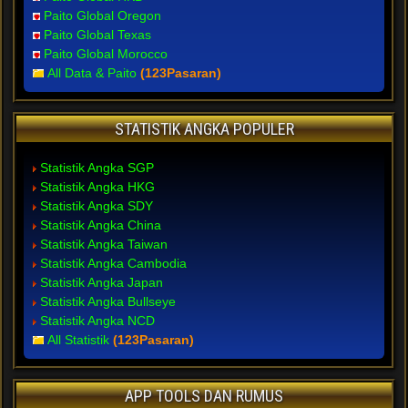
Paito Global Oregon
Paito Global Texas
Paito Global Morocco
All Data & Paito
(123Pasaran)
STATISTIK ANGKA POPULER
Statistik Angka SGP
Statistik Angka HKG
Statistik Angka SDY
Statistik Angka China
Statistik Angka Taiwan
Statistik Angka Cambodia
Statistik Angka Japan
Statistik Angka Bullseye
Statistik Angka NCD
All Statistik
(123Pasaran)
APP TOOLS DAN RUMUS