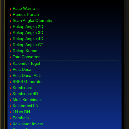
Paito Warna
Rumus Harian
Scan Angka Otomatis
Rekap Angka 2D
Rekap Angka 3D
Rekap Angka 4D
Rekap Angka CT
Rekap Kumat
Toto Converter
Kalender Togel
Pola Dasar
Pola Dasar ALL
BBFS Generator
Kombinasi
Kombinasi 4D
Multi Kombinasi
Kolaborasi LN
LN vs DN
Pembalik
Kalkulator Invest