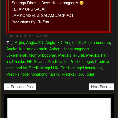
Semoga Direstui Boss Hongkongpools
TETAP UPS SAJA!
LAMKOMSEL & SALAM JACKPOT
ReZon
Predictions By:
Updated: 17 Mei 2016 — 11:13
Tag:
Ai jitu
,
Angka 2D
,
Angka 3D
,
Angka 4D
,
Angka bocoran
,
Angka ikut
,
Angka main
,
Askop
,
Hongkongpools
,
JokerMerah
,
Nomor bocoran
,
Prediksi akurat
,
Prediksi hari
ini
,
Prediksi HK Selasa
,
Prediksi jitu
,
Prediksi togel
,
Prediksi
togel hari ini
,
Prediksi togel HK
,
Prediksi togel hongkong
,
Prediksi togel hongkong hari ini
,
Prediksi Top
,
Togel
← Previous Post
Next Post →