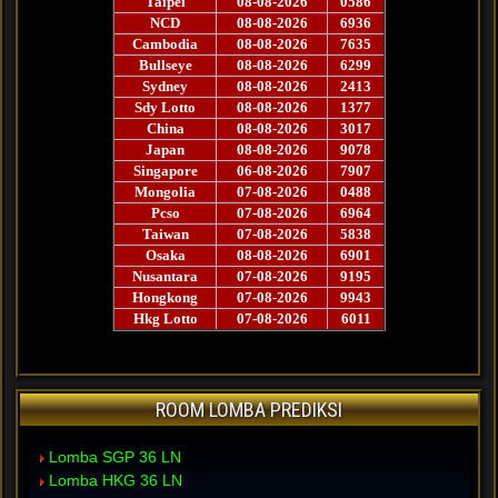
ROOM LOMBA PREDIKSI
Lomba SGP 36 LN
Lomba HKG 36 LN