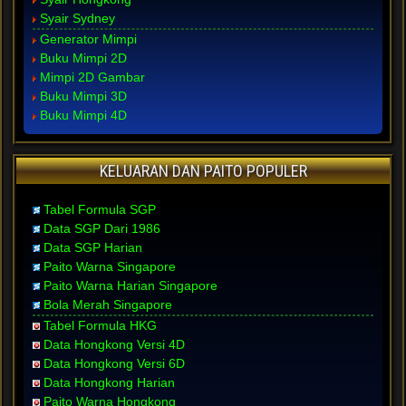
Syair Sydney
Generator Mimpi
Buku Mimpi 2D
Mimpi 2D Gambar
Buku Mimpi 3D
Buku Mimpi 4D
KELUARAN DAN PAITO POPULER
Tabel Formula SGP
Data SGP Dari 1986
Data SGP Harian
Paito Warna Singapore
Paito Warna Harian Singapore
Bola Merah Singapore
Tabel Formula HKG
Data Hongkong Versi 4D
Data Hongkong Versi 6D
Data Hongkong Harian
Paito Warna Hongkong