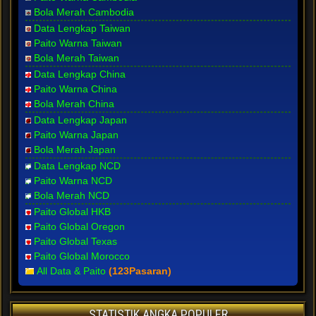
Bola Merah Cambodia
Data Lengkap Taiwan
Paito Warna Taiwan
Bola Merah Taiwan
Data Lengkap China
Paito Warna China
Bola Merah China
Data Lengkap Japan
Paito Warna Japan
Bola Merah Japan
Data Lengkap NCD
Paito Warna NCD
Bola Merah NCD
Paito Global HKB
Paito Global Oregon
Paito Global Texas
Paito Global Morocco
All Data & Paito
(123Pasaran)
STATISTIK ANGKA POPULER