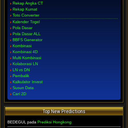
Rekap Angka CT
Rekap Kumat
Toto Converter
Kalender Togel
Pola Dasar
Pola Dasar ALL
BBFS Generator
Kombinasi
Kombinasi 4D
Multi Kombinasi
Kolaborasi LN
LN vs DN
Pembalik
Kalkulator Invest
Susun Data
Cari 2D
Top New Predictions
BEDEGUL pada
Prediksi Hongkong