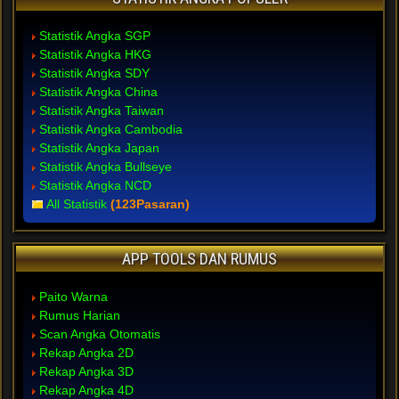
Statistik Angka SGP
Statistik Angka HKG
Statistik Angka SDY
Statistik Angka China
Statistik Angka Taiwan
Statistik Angka Cambodia
Statistik Angka Japan
Statistik Angka Bullseye
Statistik Angka NCD
All Statistik
(123Pasaran)
APP TOOLS DAN RUMUS
Paito Warna
Rumus Harian
Scan Angka Otomatis
Rekap Angka 2D
Rekap Angka 3D
Rekap Angka 4D