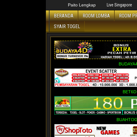
Paito Lengkap
Live Singapore
BERANDA
ROOM LOMBA
ROOM PR
SYAIR TOGEL
BUDAYA
BET6D
BUAHTOG