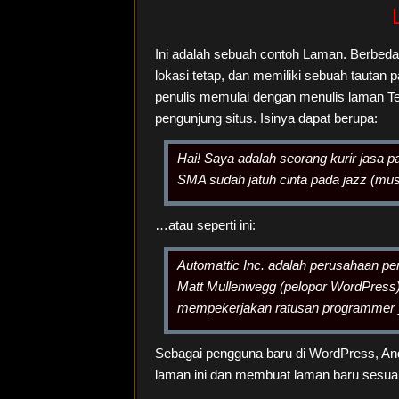
Ini adalah sebuah contoh Laman. Berbeda
lokasi tetap, dan memiliki sebuah tautan
penulis memulai dengan menulis laman Te
pengunjung situs. Isinya dapat berupa:
Hai! Saya adalah seorang kurir jasa pa
SMA sudah jatuh cinta pada jazz (mu
…atau seperti ini:
Automattic Inc. adalah perusahaan per
Matt Mullenwegg (pelopor WordPress).
mempekerjakan ratusan programmer ya
Sebagai pengguna baru di WordPress, A
laman ini dan membuat laman baru sesuai