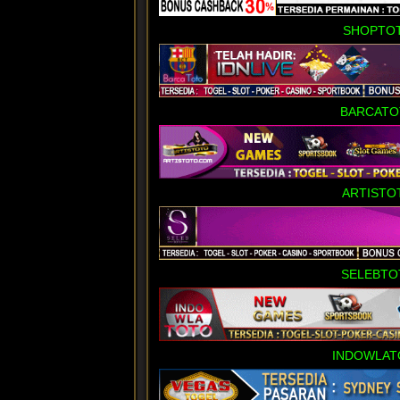
SHOPTO
BARCATO
ARTISTO
SELEBTO
INDOWLAT