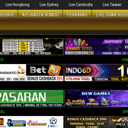
Live Hongkong
Live Sydney
Live Cambodia
Live Taiwan
EDIKSI
APLIKASI & RUMUS
PERKAKAS
LIVE DRAW RESU
4D
FA
EL
3P