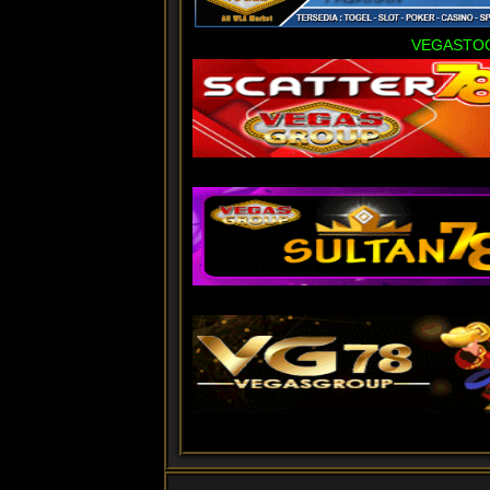
VEGASTO