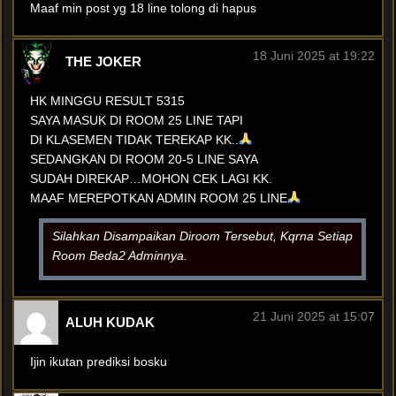
Maaf min post yg 18 line tolong di hapus
18 Juni 2025 at 19:22
THE JOKER
HK MINGGU RESULT 5315
SAYA MASUK DI ROOM 25 LINE TAPI
DI KLASEMEN TIDAK TEREKAP KK..
SEDANGKAN DI ROOM 20-5 LINE SAYA
SUDAH DIREKAP…MOHON CEK LAGI KK.
MAAF MEREPOTKAN ADMIN ROOM 25 LINE
Silahkan Disampaikan Diroom Tersebut, Kqrna Setiap
Room Beda2 Adminnya.
21 Juni 2025 at 15:07
ALUH KUDAK
Ijin ikutan prediksi bosku