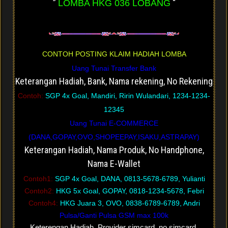
”
“
LOMBA HKG 036 LOBANG
CONTOH POSTING KLAIM HADIAH LOMBA
Uang Tunai Transfer Bank
Keterangan Hadiah, Bank, Nama rekening, No Rekening
Contoh:
SGP 4x Goal, Mandiri, Ririn Wulandari, 1234-1234-
12345
Uang Tunai E-COMMERCE
(DANA,GOPAY,OVO,SHOPEEPAY,ISAKU,ASTRAPAY)
Keterangan Hadiah, Nama Produk, No Handphone,
Nama E-Wallet
Contoh1:
SGP 4x Goal, DANA, 0813-5678-6789, Yulianti
Contoh2:
HKG 5x Goal, GOPAY, 0818-1234-5678, Febri
Contoh4:
HKG Juara 3, OVO, 0838-6789-6789, Andri
Pulsa/Ganti Pulsa GSM max 100k
Keterengan Hadiah, Provider simcard, no simcard.