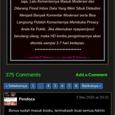
saja, Lalu Komentarnya Masuk Moderasi dan
Dilarang Flood Inbox Data Yang Bikin Sibuk Didasbor
Menjadi Banyak Komentar Moderasi serta Bisa
Langsung Publish Komentarnya Membuka Privacy
Anda Ke Public. Jika ditemukan nyepam/post
berulang ulang, maka HD lomba pengirimannya akan
ditunda sampai 3-7 hari kedepan.
••••••••••••••••••••••••••••••
375 Comments
Add a Comment
« Sebelumnya
1
…
4
5
6
7
8
Berikutnya »
3 Mei 2025 at 20:31
Pendoza
Bonus sudah masuk bosku, terimakasih buat semua Admin