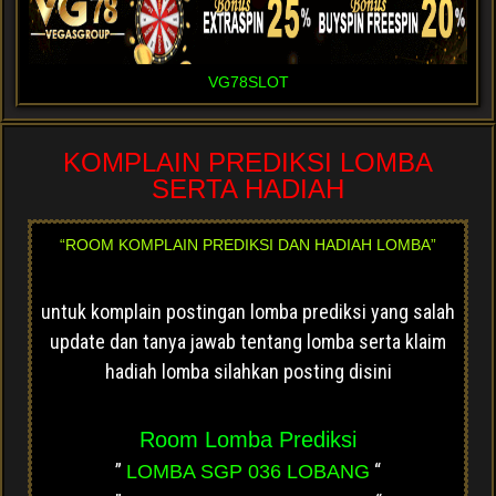
VG78SLOT
KOMPLAIN PREDIKSI LOMBA
SERTA HADIAH
“ROOM KOMPLAIN PREDIKSI DAN HADIAH LOMBA”
untuk komplain postingan lomba prediksi yang salah
update dan tanya jawab tentang lomba serta klaim
hadiah lomba silahkan posting disini
Room Lomba Prediksi
”
“
LOMBA SGP 036 LOBANG