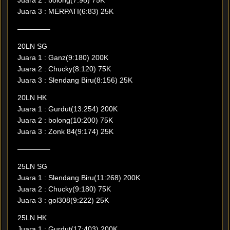
Juara 2 : bolong(7:98) 75K
Juara 3 : MERPATI(6:83) 25K
————–
20LN SG
Juara 1 : Ganz(9:180) 200K
Juara 2 : Chucky(8:120) 75K
Juara 3 : Slendang Biru(8:156) 25K
20LN HK
Juara 1 : Gurdut(13:254) 200K
Juara 2 : bolong(10:200) 75K
Juara 3 : Zonk 84(9:174) 25K
————–
25LN SG
Juara 1 : Slendang Biru(11:268) 200K
Juara 2 : Chucky(9:180) 75K
Juara 3 : gol308(9:222) 25K
25LN HK
Juara 1 : Gurdut(17:403) 200K