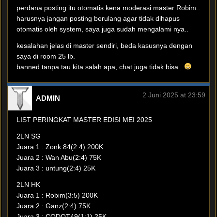
perdana posting itu otomatis kena moderasi master Robim..
harusnya jangan posting berulang agar tidak dihapus
otomatis oleh system, saya juga sudah mengalami nya..
kesalahan jelas di master sendiri, beda kasusnya dengan
saya di room 25 lb.
banned tanpa tau kita salah apa, chat juga tidak bisa..
2 Juni 2025 at 23:59
ADMIN
LIST PERINGKAT MASTER EDISI MEI 2025
2LN SG
Juara 1 : Zonk 84(2:4) 200K
Juara 2 : Wan Abu(2:4) 75K
Juara 3 : untung(2:4) 25K
2LN HK
Juara 1 : Robim(3:5) 200K
Juara 2 : Ganz(2:4) 75K
Juara 3 : CODOT49(1:1) 25K