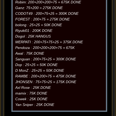
Robim: 200+200+200+75 = 675K DONE
Ganz: 75+200 = 275K DONE
CODOT49 : 200+75+25 = 300K DONE
FOREST : 200+75 = 275K DONE
bolong : 25+25 = 50K DONE
Riyuki01 : 200K DONE
Dogol : 25K HANGUS
MERPATI : 200+75+75+25 = 375K DONE
Pendoza : 200+200+200+75 = 675K
Awal : 75K DONE
Sanguan : 200+75+25 = 300K DONE
Dop : 25+25 = 50K DONE
D MonZ : 25+25 = 50K DONE
RAMBE : 200+200+75 = 475K DONE
JHONSEN : 75+75+25 = 175K DONE
Axl Rose : 25K DONE
mamix : 75K DONE
Cowek : 25K DONE
Yan Sniper : 25K DONE