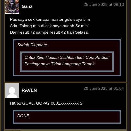
25 Juni 2025 at 08:13
Ganz
Pas saya cek kenapa master gols saya blm
Ada. Tolong min di cek saya sudah 5x min
Dari result 72 sampe result 42 hari Selasa
Sudah Diupdate.
Untuk Klim Hadiah Silahkan Ikuti Contoh, Biar
Postingannya Tidak Langsung Tampil.
28 Juni 2025 at 01:04
RAVEN
HK 6x GOAL, GOPAY 0831xxxxxxxxx S
DONE