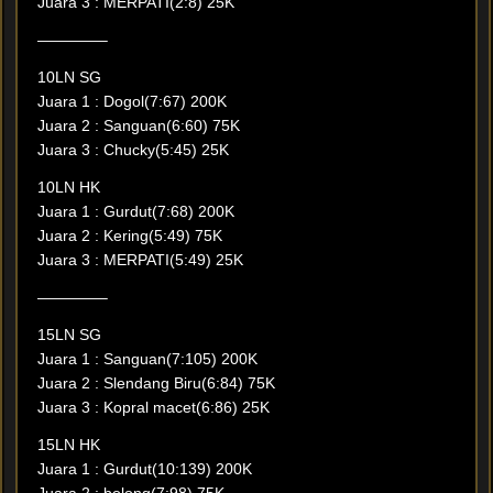
Juara 3 : MERPATI(2:8) 25K
————–
10LN SG
Juara 1 : Dogol(7:67) 200K
Juara 2 : Sanguan(6:60) 75K
Juara 3 : Chucky(5:45) 25K
10LN HK
Juara 1 : Gurdut(7:68) 200K
Juara 2 : Kering(5:49) 75K
Juara 3 : MERPATI(5:49) 25K
————–
15LN SG
Juara 1 : Sanguan(7:105) 200K
Juara 2 : Slendang Biru(6:84) 75K
Juara 3 : Kopral macet(6:86) 25K
15LN HK
Juara 1 : Gurdut(10:139) 200K