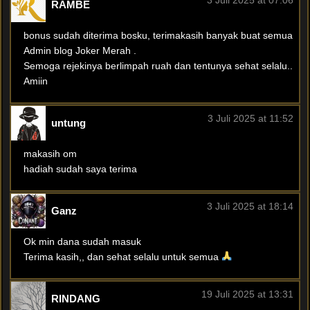
3 Juli 2025 at 07:06
RAMBE
bonus sudah diterima bosku, terimakasih banyak buat semua
Admin blog Joker Merah .
Semoga rejekinya berlimpah ruah dan tentunya sehat selalu..
Amiin
3 Juli 2025 at 11:52
untung
makasih om
hadiah sudah saya terima
3 Juli 2025 at 18:14
Ganz
Ok min dana sudah masuk
Terima kasih,, dan sehat selalu untuk semua
19 Juli 2025 at 13:31
RINDANG