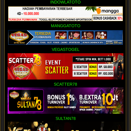
INDOWLATOTO
MANGGATOTO
VEGASTOGEL
SCATTER78
SULTAN78