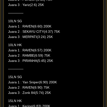
Juara 3 : Yariz(2:6) 25K
————–
10LN SG
Juara 1 : RAVEN(6:60) 200K
Juara 2 : SEKAYU CITY(4:37) 75K
Juara 3 : MERPATI(3:24) 25K
10LN HK
Juara 1 : RAVEN(6:57) 200K
Juara 2 : RAMBE(6:59) 75K
Juara 3 : PIRANHA(5:45) 25K
————–
15LN SG
Juara 1 : Yan Sniper(6:90) 200K
Juara 2 : RAVEN(6:90) 75K
Juara 3 : Zonk 84(5:74) 25K
15LN HK
Juara 1 : Kering(6:83) 200K