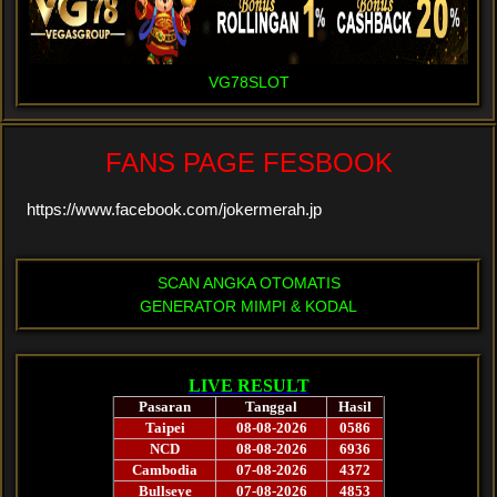
VG78SLOT
FANS PAGE FESBOOK
https://www.facebook.com/jokermerah.jp
SCAN ANGKA OTOMATIS
GENERATOR MIMPI & KODAL