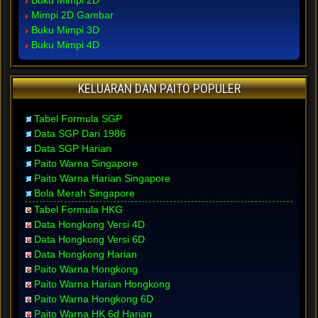
Buku Mimpi 2D
Mimpi 2D Gambar
Buku Mimpi 3D
Buku Mimpi 4D
KELUARAN DAN PAITO POPULER
Tabel Formula SGP
Data SGP Dari 1986
Data SGP Harian
Paito Warna Singapore
Paito Warna Harian Singapore
Bola Merah Singapore
Tabel Formula HKG
Data Hongkong Versi 4D
Data Hongkong Versi 6D
Data Hongkong Harian
Paito Warna Hongkong
Paito Warna Harian Hongkong
Paito Warna Hongkong 6D
Paito Warna HK 6d Harian