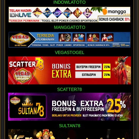
INDOWLATOTO
MANGGATOTO
VEGASTOGEL
SCATTER78
SULTAN78